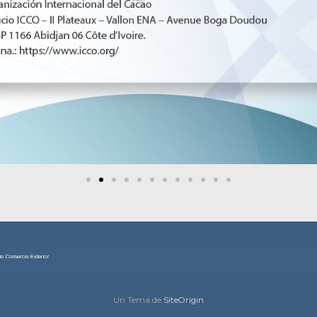
Un Tema de
SiteOrigin