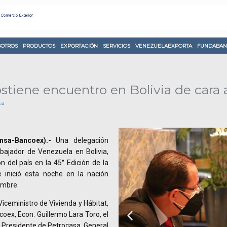
OTROS
PRODUCTOS
EXPORTACIÓN
SERVICIOS
VENEZUELAEXPORTA
FUNDABAN
stiene encuentro en Bolivia de cara 
ta
nsa-Bancoex).-
Una delegación
bajador de Venezuela en Bolivia,
n del país en la 45° Edición de la
e inició esta noche en la nación
embre.
iceministro de Vivienda y Hábitat,
oex, Econ. Guillermo Lara Toro, el
 Presidente de Petrocasa, General