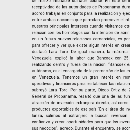
de marzo
inflatable obstacle course
. En este sent
receptividad de las autoridades de Propanama duran
acordó trabajar en conjunto para la realización y ej
entre ambas naciones que permitan promover el int
nuestros principales intereses cuando visitamos ot
relación con los homólogos con la intención de abrir
en un futuro nuevas relaciones comerciales, es p
para ofrecer y ver qué existe algún interés en crea
destacó Lara Toro. De igual manera, la máxima 
Venezuela, explicó la labor que Bancoex con 25
realizando dentro y fuera de la nación. “Bancoex e
autónomo, es el encargado de la promoción de las ex
en Venezuela. Tenemos un gran interés en restitu
operativos y financieros para restablecer las relaci
subrayó Lara Toro. Por su parte, Diego Ortiz de 
General de Propanama, resaltó que una de las fu
atracción de inversión extranjera directa, así como
productos exportables de ese país “En el área de i
lanza, salimos al extranjero a buscar inversión 
confianza y crear oportunidades para que los inver
sus negocios”, agregó. Durante el encuentro, se aco