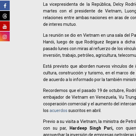
La vicepresidenta de la República, Delcy Rod
martes con el presidente de Vietnam, Luong
relaciones entre ambas naciones en aras de co
de interes mutuo.
La reunión se dio en Vietnam en una sala del Pal
Hanói, luego de que Rodríguez llegara a dicha
pasado lunes con miras al refuerzo de los víncu
inversión, trabajo, petróleo, agricultura, telecom
Está previsto que aborden nuevos vínculos de 
cultura, construcción y turismo, en el marco de 
de acuerdo a lo informado por la también minist
Recordemos que el pasado 19 de octubre, Rodrí
embajador de Vietnam en Venezuela, Vu Trung M
cooperación comercial y el aumento del intercam
los
acuerdos
suscritos en abril.
Previo a su visita a Vietnam, la ministra de Petró
con su par,
Hardeep Singh Puri,
con quien
aprovechar la inversión de empresas petroleras 