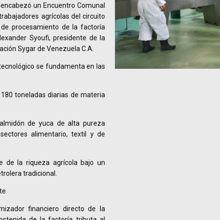
a encabezó un Encuentro Comunal
abajadores agrícolas del circuito
os de procesamiento de la factoría
lexander Syoufi, presidente de la
ración Sygar de Venezuela C.A.
 tecnológico se fundamenta en las
 180 toneladas diarias de materia
 almidón de yuca de alta pureza
sectores alimentario, textil y de
e de la riqueza agrícola bajo un
olera tradicional.
te
izador financiero directo de la
stenida de la factoría tributa al