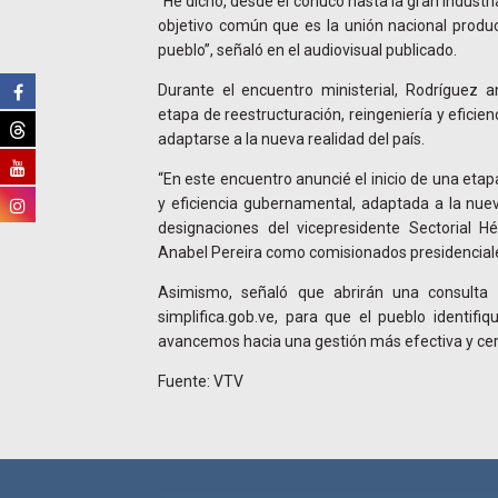
“He dicho, desde el conuco hasta la gran industr
objetivo común que es la unión nacional produc
pueblo”, señaló en el audiovisual publicado.
Durante el encuentro ministerial, Rodríguez a
etapa de reestructuración, reingeniería y efici
adaptarse a la nueva realidad del país.
“En este encuentro anuncié el inicio de una etap
y eficiencia gubernamental, adaptada a la nue
designaciones del vicepresidente Sectorial H
Anabel Pereira como comisionados presidenciales
Asimismo, señaló que abrirán una consulta 
simplifica.gob.ve, para que el pueblo identif
avancemos hacia una gestión más efectiva y ce
Fuente: VTV