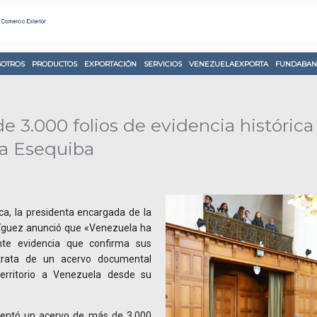
OTROS
PRODUCTOS
EXPORTACIÓN
SERVICIOS
VENEZUELAEXPORTA
FUNDABAN
 3.000 folios de evidencia históric
na Esequiba
ca, la presidenta encargada de la
ríguez anunció que «Venezuela ha
nte evidencia que confirma sus
trata de un acervo documental
territorio a Venezuela desde su
sentó un acervo de más de 3.000