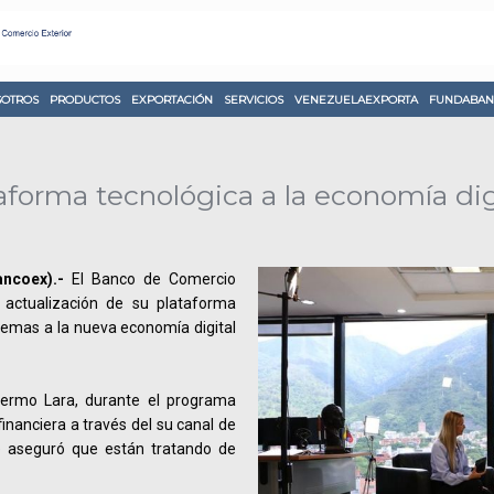
OTROS
PRODUCTOS
EXPORTACIÓN
SERVICIOS
VENEZUELAEXPORTA
FUNDABAN
aforma tecnológica a la economía dig
ncoex).-
El Banco de Comercio
 actualización de su plataforma
stemas a la nueva economía digital
llermo Lara, durante el programa
financiera a través del su canal de
e aseguró que están tratando de