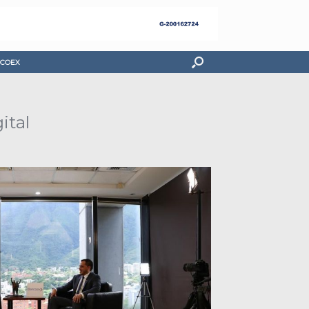
COEX
ital