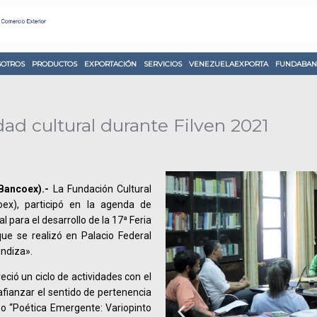
OTROS
PRODUCTOS
EXPORTACIÓN
SERVICIOS
VENEZUELAEXPORTA
FUNDABAN
ad cultural durante Filven 2021
Bancoex).-
La Fundación Cultural
ex), participó en la agenda de
 para el desarrollo de la 17ª Feria
que se realizó en Palacio Federal
endiza».
ció un ciclo de actividades con el
 afianzar el sentido de pertenencia
mo “Poética Emergente: Variopinto