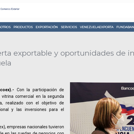
OTROS
PRODUCTOS
EXPORTACIÓN
SERVICIOS
VENEZUELAEXPORTA
FUNDABAN
rta exportable y oportunidades de in
ela
coex).-
Con la participación de
vitrina comercial en la segunda
a, realizado con el objetivo de
ional y las inversiones para el
ex), empresas nacionales tuvieron
ble en las ruedas de negocios con