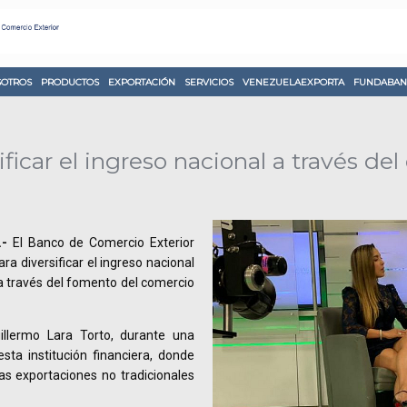
OTROS
PRODUCTOS
EXPORTACIÓN
SERVICIOS
VENEZUELAEXPORTA
FUNDABAN
ficar el ingreso nacional a través de
.-
El Banco de Comercio Exterior
a diversificar el ingreso nacional
 a través del fomento del comercio
illermo Lara Torto, durante una
sta institución financiera, donde
as exportaciones no tradicionales