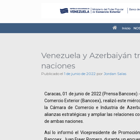
Inicio
NOS
Venezuela y Azerbaiyán tr
naciones
Publicado el
1 de junio de 2022
por
Jordan Salas
Caracas, 01 de junio de 2022 (Prensa Bancoex).-
Comercio Exterior (Bancoex), realizó este miérco
la Cámara de Comercio e Industria de Azerba
alianzas estratégicas y ampliar las relaciones c
de ambas naciones.
Así lo informó el Vicepresidente de Promoción
Bancoex, Juan Freer Romero, durante un encuentr