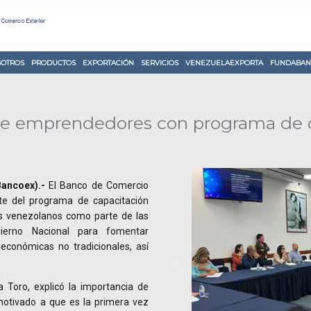
OTROS
PRODUCTOS
EXPORTACIÓN
SERVICIOS
VENEZUELAEXPORTA
FUNDABAN
de emprendedores con programa de 
ancoex).-
El Banco de Comercio
te del programa de capacitación
os venezolanos como parte de las
bierno Nacional para fomentar
económicas no tradicionales, así
a Toro, explicó la importancia de
motivado a que es la primera vez