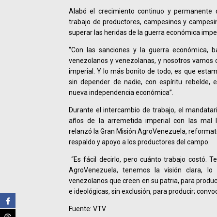
Alabó el crecimiento continuo y permanente d
trabajo de productores, campesinos y campesin
superar las heridas de la guerra económica imper
“Con las sanciones y la guerra económica, ba
venezolanos y venezolanas, y nosotros vamos c
imperial. Y lo más bonito de todo, es que esta
sin depender de nadie, con espíritu rebelde, 
nueva independencia económica”.
Durante el intercambio de trabajo, el mandata
años de la arremetida imperial con las mal l
relanzó la Gran Misión AgroVenezuela, reformateó
respaldo y apoyo a los productores del campo.
“Es fácil decirlo, pero cuánto trabajo costó. 
AgroVenezuela, tenemos la visión clara, l
venezolanos que creen en su patria, para produci
e ideológicas, sin exclusión, para producir; convo
Fuente: VTV