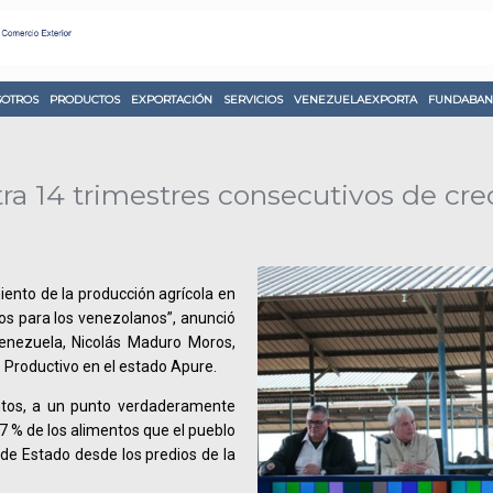
OTROS
PRODUCTOS
EXPORTACIÓN
SERVICIOS
VENEZUELAEXPORTA
FUNDABAN
tra 14 trimestres consecutivos de cr
ento de la producción agrícola en
os para los venezolanos”, anunció
Venezuela, Nicolás Maduro Moros,
 Productivo en el estado Apure.
tos, a un punto verdaderamente
 % de los alimentos que el pueblo
 de Estado desde los predios de la