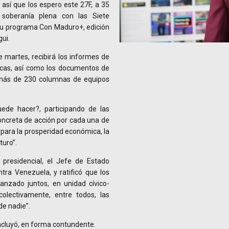
, así que los espero este 27F, a 35
soberanía plena con las Siete
 su programa Con Maduro+, edición
ui.
 martes, recibirá los informes de
acas, así como los documentos de
 más de 230 columnas de equipos
ede hacer?, participando de las
oncreta de acción por cada una de
 para la prosperidad económica, la
turo”.
 presidencial, el Jefe de Estado
tra Venezuela, y ratificó que los
anzado juntos, en unidad cívico-
colectivamente, entre todos, las
de nadie”.
oncluyó, en forma contundente.