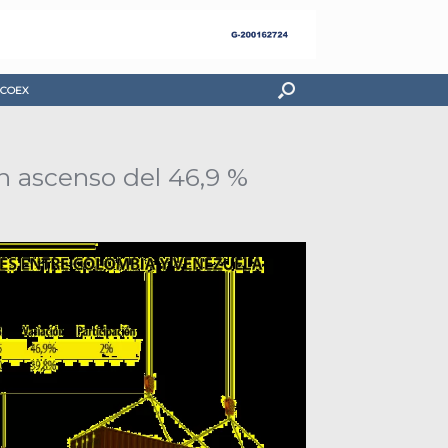
COEX
n ascenso del 46,9 %