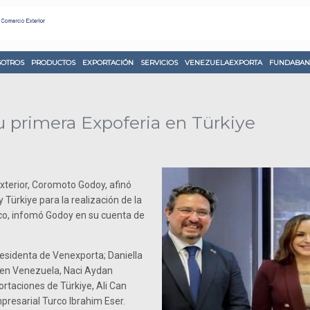
OTROS
PRODUCTOS
EXPORTACIÓN
SERVICIOS
VENEZUELAEXPORTA
FUNDABAN
su primera Expoferia en Türkiye
xterior, Coromoto Godoy, afinó
Türkiye para la realización de la
rco, infomó Godoy en su cuenta de
residenta de Venexporta; Daniella
e en Venezuela, Naci Aydan
ortaciones de Türkiye, Ali Can
resarial Turco Ibrahim Eser.