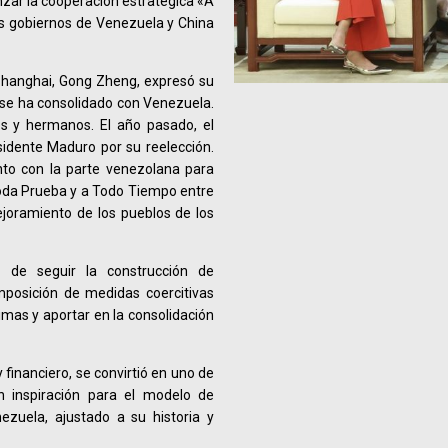
zar la cooperación estratégica «A
os gobiernos de Venezuela y China
 Shanghai, Gong Zheng, expresó su
e se ha consolidado con Venezuela.
s y hermanos. El año pasado, el
esidente Maduro por su reelección.
nto con la parte venezolana para
Toda Prueba y a Todo Tiempo entre
ejoramiento de los pueblos de los
n de seguir la construcción de
mposición de medidas coercitivas
imas y aportar en la consolidación
financiero, se convirtió en uno de
n inspiración para el modelo de
zuela, ajustado a su historia y