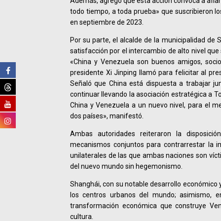
Además, agregó que esta acción convoca a afian
todo tiempo, a toda prueba» que suscribieron l
en septiembre de 2023.
Por su parte, el alcalde de la municipalidad de
satisfacción por el intercambio de alto nivel qu
«China y Venezuela son buenos amigos, socio
presidente Xi Jinping llamó para felicitar al pr
Señaló que China está dispuesta a trabajar ju
continuar llevando la asociación estratégica a 
China y Venezuela a un nuevo nivel, para el m
dos países», manifestó.
Ambas autoridades reiteraron la disposició
mecanismos conjuntos para contrarrestar la i
unilaterales de las que ambas naciones son víct
del nuevo mundo sin hegemonismo.
Shanghái, con su notable desarrollo económico y 
los centros urbanos del mundo; asimismo, e
transformación económica que construye Vene
cultura.