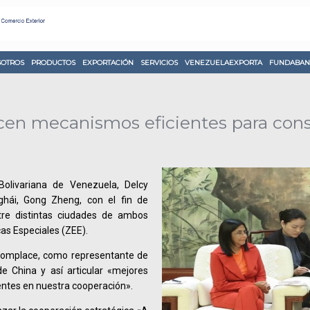
OTROS
PRODUCTOS
EXPORTACIÓN
SERVICIOS
VENEZUELAEXPORTA
FUNDABAN
ecen mecanismos eficientes para con
Bolivariana de Venezuela, Delcy
ghái, Gong Zheng, con el fin de
ntre distintas ciudades de ambos
as Especiales (ZEE).
 complace, como representante de
e China y así articular «mejores
ntes en nuestra cooperación».