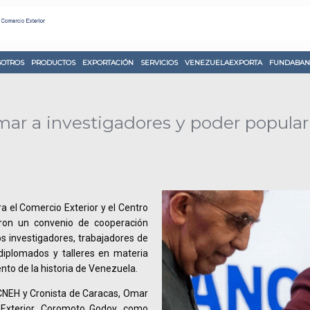
OTROS
PRODUCTOS
EXPORTACIÓN
SERVICIOS
VENEZUELAEXPORTA
FUNDABAN
mar a investigadores y poder popular
a el Comercio Exterior y el Centro
aron un convenio de cooperación
os investigadores, trabajadores de
 diplomados y talleres en materia
nto de la historia de Venezuela.
l CNEH y Cronista de Caracas, Omar
 Exterior, Coromoto Godoy, como