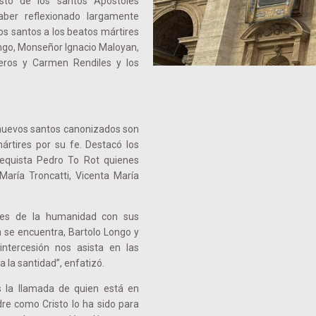
isto de los santos Apóstoles
ber reflexionado largamente
os santos a los beatos mártires
ongo, Monseñor Ignacio Maloyan,
eros y Carmen Rendiles y los
s nuevos santos canonizados son
ártires por su fe. Destacó los
tequista Pedro To Rot quienes
aría Troncatti, Vicenta María
ores de la humanidad con sus
 se encuentra, Bartolo Longo y
ntercesión nos asista en las
 la santidad”, enfatizó.
 la llamada de quien está en
dre como Cristo lo ha sido para