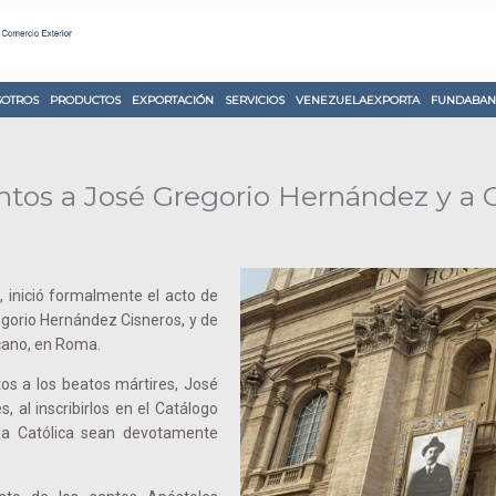
OTROS
PRODUCTOS
EXPORTACIÓN
SERVICIOS
VENEZUELAEXPORTA
FUNDABAN
ntos a José Gregorio Hernández y a
 inició formalmente el acto de
egorio Hernández Cisneros, y de
cano, en Roma.
os a los beatos mártires, José
 al inscribirlos en el Catálogo
sia Católica sean devotamente