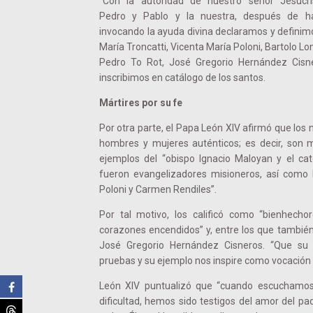
“Con la autoridad de nuestro señor Jesucr
Pedro y Pablo y la nuestra, después de ha
invocando la ayuda divina declaramos y definim
María Troncatti, Vicenta María Poloni, Bartolo L
Pedro To Rot, José Gregorio Hernández Cisn
inscribimos en catálogo de los santos.
Mártires por su fe
Por otra parte, el Papa León XIV afirmó que lo
hombres y mujeres auténticos; es decir, son m
ejemplos del “obispo Ignacio Maloyan y el ca
fueron evangelizadores misioneros, así como M
Poloni y Carmen Rendiles”.
Por tal motivo, los calificó como “bienhech
corazones encendidos” y, entre los que también
José Gregorio Hernández Cisneros. “Que su i
pruebas y su ejemplo nos inspire como vocación a
León XIV puntualizó que “cuando escuchamos
dificultad, hemos sido testigos del amor del pa