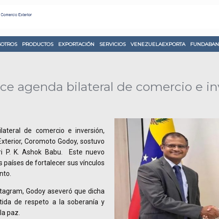
OTROS
PRODUCTOS
EXPORTACIÓN
SERVICIOS
VENEZUELAEXPORTA
FUNDABAN
ce agenda bilateral de comercio e in
ateral de comercio e inversión,
Exterior, Coromoto Godoy, sostuvo
ri P. K. Ashok Babu. Este nuevo
países de fortalecer sus vínculos
nto.
nstagram, Godoy aseveró que dicha
tida de respeto a la soberanía y
la paz.