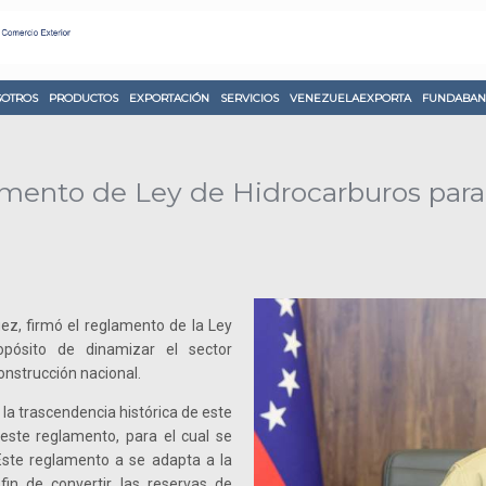
OTROS
PRODUCTOS
EXPORTACIÓN
SERVICIOS
VENEZUELAEXPORTA
FUNDABAN
lamento de Ley de Hidrocarburos para
uez, firmó el reglamento de la Ley
opósito de dinamizar el sector
onstrucción nacional.
 la trascendencia histórica de este
este reglamento, para el cual se
 Este reglamento a se adapta a la
in de convertir las reservas de