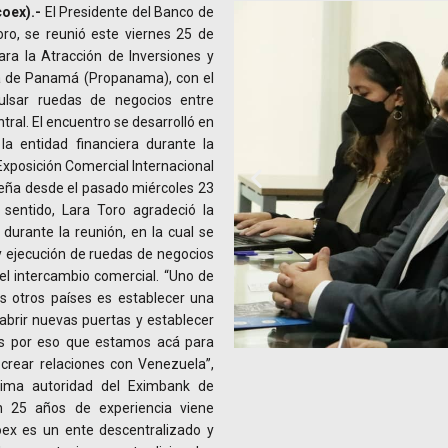
oex).-
El Presidente del Banco de
oro, se reunió este viernes 25 de
ara la Atracción de Inversiones y
ca de Panamá (Propanama), con el
pulsar ruedas de negocios entre
ral. El encuentro se desarrolló en
la entidad financiera durante la
 Exposición Comercial Internacional
eña desde el pasado miércoles 23
 sentido, Lara Toro agradeció la
durante la reunión, en la cual se
 y ejecución de ruedas de negocios
l intercambio comercial. “Uno de
os otros países es establecer una
abrir nuevas puertas y establecer
es por eso que estamos acá para
 crear relaciones con Venezuela”,
xima autoridad del Eximbank de
n 25 años de experiencia viene
oex es un ente descentralizado y