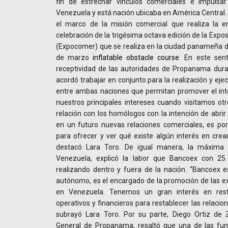
fin de estrechar vínculos comerciales e impulsa
Venezuela y está nación ubicaba en América Central. 
el marco de la misión comercial que realiza la en
celebración de la trigésima octava edición de la Expo
(Expocomer) que se realiza en la ciudad panameña d
de marzo
inflatable obstacle course
. En este sent
receptividad de las autoridades de Propanama duran
acordó trabajar en conjunto para la realización y ej
entre ambas naciones que permitan promover el int
nuestros principales intereses cuando visitamos ot
relación con los homólogos con la intención de abrir
en un futuro nuevas relaciones comerciales, es p
para ofrecer y ver qué existe algún interés en crea
destacó Lara Toro. De igual manera, la máxima 
Venezuela, explicó la labor que Bancoex con 25
realizando dentro y fuera de la nación. “Bancoex e
autónomo, es el encargado de la promoción de las ex
en Venezuela. Tenemos un gran interés en restitu
operativos y financieros para restablecer las relaci
subrayó Lara Toro. Por su parte, Diego Ortiz de 
General de Propanama, resaltó que una de las fu