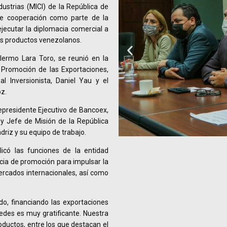
ustrias (MICI) de la República de
de cooperación como parte de la
ejecutar la diplomacia comercial a
os productos venezolanos.
llermo Lara Toro, se reunió en la
 Promoción de las Exportaciones,
al Inversionista, Daniel Yau y el
z.
epresidente Ejecutivo de Bancoex,
y Jefe de Misión de la República
iz y su equipo de trabajo.
licó las funciones de la entidad
ia de promoción para impulsar la
ercados internacionales, así como
o, financiando las exportaciones
edes es muy gratificante. Nuestra
oductos, entre los que destacan el