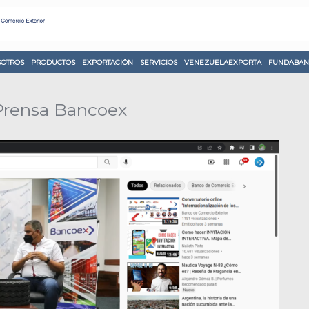
OTROS
PRODUCTOS
EXPORTACIÓN
SERVICIOS
VENEZUELAEXPORTA
FUNDABAN
Prensa Bancoex