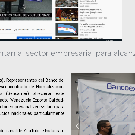
an al sector empresarial para alcanz
x).
Representantes del Banco del
esconcentrado de Normalización,
os (Sencamer) ofrecieron este
ulado: “Venezuela Exporta Calidad-
ector empresarial venezolano para
ductos nacionales particularmente
és del canal de YouTube e Instagram